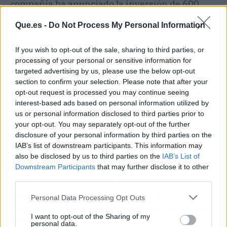
compañía ha anunciado la inversión de 600
millones de euros en todo el mundo en su
Que.es -
Do Not Process My Personal Information
estrategia de sostenibilidad el próximo año, que
incrementará la inversión total hasta los 3.800
If you wish to opt-out of the sale, sharing to third parties, or
millones de euros.
processing of your personal or sensitive information for
targeted advertising by us, please use the below opt-out
"Antes del estallido de esta situación estábamos
section to confirm your selection. Please note that after your
teniendo un gran año, con un crecimiento de
opt-out request is processed you may continue seeing
interest-based ads based on personal information utilized by
dos dígitos. En marzo, cuando
cerramos
todas
us or personal information disclosed to third parties prior to
nuestras tiendas, las ventas, como es lógico,
your opt-out. You may separately opt-out of the further
empezaron a caer pero ya comenzaba a
disclosure of your personal information by third parties on the
vislumbrarse el impulso de nuestra compra
IAB’s list of downstream participants. This information may
'online', que acabó por convertirse en nuestro
also be disclosed by us to third parties on the
IAB’s List of
Downstream Participants
that may further disclose it to other
revulsivo del año. Después, una vez pudimos
third parties.
volver a activar nuestras tiendas y servicios
progresivamente de acuerdo a las directrices
Personal Data Processing Opt Outs
oficiales, pudimos ver también cómo nuestros
I want to opt-out of the Sharing of my
clientes y visitantes nos esperaban con ganas",
personal data.