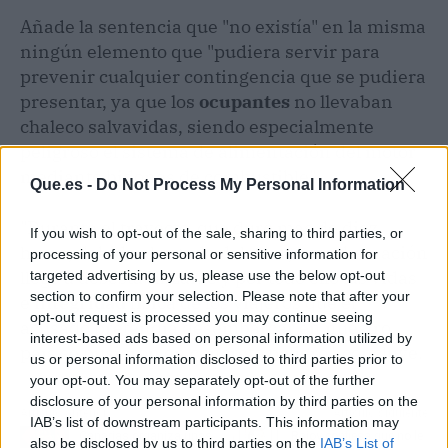
Añade la sentencia que "no existía" en la misma
ningún elemento que "pudiera servir para
prevenir cualquier contingencia que se pudiera
presentar, ya que los
ocupantes
no llevaban
chaleco salvavidas, siendo especialmente
peligroso el sistema de alimentación del motor
mediante bidones de combustible".
Que.es -
Do Not Process My Personal Information
"Durante el trayecto, que duró más de diez
If you wish to opt-out of the sale, sharing to third parties, or
horas, debido al estado del mar , la embarcación
processing of your personal or sensitive information for
llegó a desestabilizarse y por todo ello las vidas
targeted advertising by us, please use the below opt-out
section to confirm your selection. Please note that after your
e
integridad
física de los viajeros que el
opt-out request is processed you may continue seeing
acusado pretendía desembarcar en nuestro
interest-based ads based on personal information utilized by
país se pusieron en concreto peligro", concluye.
us or personal information disclosed to third parties prior to
your opt-out. You may separately opt-out of the further
disclosure of your personal information by third parties on the
Artículo anterior
Artículo siguiente
IAB’s list of downstream participants. This information may
Canarias organiza unas
Rajoy confiesa que no le
also be disclosed by us to third parties on the
IAB’s List of