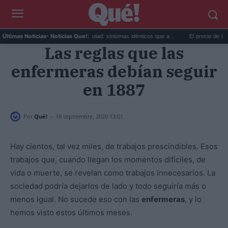
...
Calor extremo y ansiedad: síntomas idénticos que a...
El precio de la vivien
Últimas Noticias
- Noticias Que!:
Las reglas que las
enfermeras debían seguir
en 1887
-
Por
Qué!
18 septiembre, 2020 13:01
Hay cientos, tal vez miles, de trabajos prescindibles. Esos
trabajos que, cuando llegan los momentos difíciles, de
vida o muerte, se revelan como trabajos innecesarios. La
sociedad podría dejarlos de lado y todo seguiría más o
menos igual. No sucede eso con las
enfermeras
, y lo
hemos visto estos últimos meses.