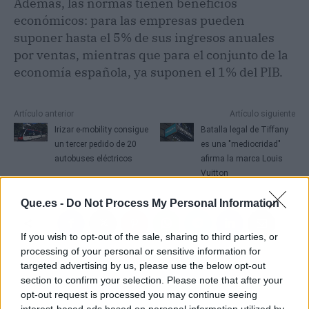
Además, las normas tienen beneficios
económicos: para las empresas pueden
suponer hasta el 5% de sus ingresos anuales
por ventas, mientras que para el conjunto de la
economía española, ya suponen el 1% del PIB.
Artículo anterior
Artículo siguiente
Irizar e-mobility consigue
Batalla legal de Tiffany
un tercer pedido de 20
es una "mediocridad"
autobuses eléctricos
afirma la marca Louis
Vuitton
Que.es -
Do Not Process My Personal Information
If you wish to opt-out of the sale, sharing to third parties, or
processing of your personal or sensitive information for
targeted advertising by us, please use the below opt-out
section to confirm your selection. Please note that after your
opt-out request is processed you may continue seeing