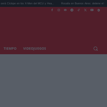
en los X-Men del MCU y Hea...
Rosalía en Buenos Aires: detiene el tráfico y se s...
TIEMPO
VIDEOJUEGOS