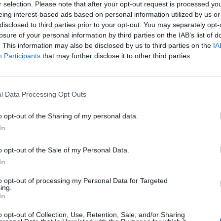
de
Delaware
sobre cuándo debería celebrarse el
r selection. Please note that after your opt-out request is processed y
eing interest-based ads based on personal information utilized by us or
disclosed to third parties prior to your opt-out. You may separately opt-
losure of your personal information by third parties on the IAB’s list of
tadounidense
que el juicio tuviera lugar en un
. This information may also be disclosed by us to third parties on the
IA
ía, de acuerdo siempre con la cadena de joyerías,
Participants
that may further disclose it to other third parties.
para formalizar la fusión. Ante eso, Tiffany
inalizara antes de esa fecha.
l Data Processing Opt Outs
o opt-out of the Sharing of my personal data.
In
o opt-out of the Sale of my Personal Data.
In
to opt-out of processing my Personal Data for Targeted
ing.
In
o opt-out of Collection, Use, Retention, Sale, and/or Sharing