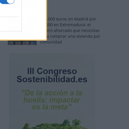
110.000 euros en Madrid por
31.000 en Extremadura: el
dinero ahorrado que necesitas
para comprar una vivienda por
comunidad