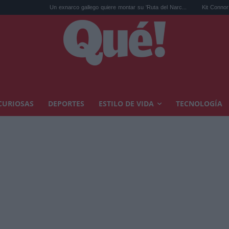
Un exnarco gallego quiere montar su 'Ruta del Narc...
Kit Connor será Cíclope 
CURIOSAS
DEPORTES
ESTILO DE VIDA
TECNOLOGÍA