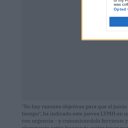
of my P
was col
Opted 
P
"No hay razones objetivas para que el juici
tiempo", ha indicado este jueves LVMH en 
con urgencia --y comunicándolo ferviente y 
claramente están buscando evitar tener que