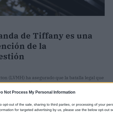
nda de Tiffany es una
ención de la
estión
on (LVMH) ha asegurado que la batalla legal que
esa por la
fusión fallida
entre ambas es una
tas de su "mediocridad" durante la gestión de la
o Not Process My Personal Information
to opt-out of the sale, sharing to third parties, or processing of your per
VMH han hecho una serie de acusaciones públicas
formation for targeted advertising by us, please use the below opt-out s