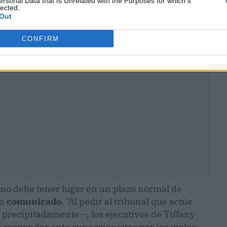
ersonal Data that Is Unrelated with the Purposes for which it
lected.
Out
ublicidad
CONFIRM
o no deba tener lugar en un plazo normal de
un
comunicado
. "Al pedir al tribunal que actúe
precipitadamente--, los ejecutivos de Tiffany
 responder ante sus accionistas por los malos