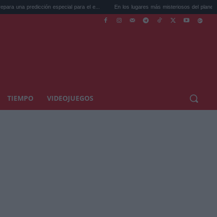
ción especial para el e...
En los lugares más misteriosos del planeta: Stoneh...
TIEMPO
VIDEOJUEGOS