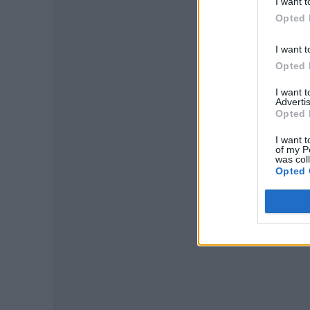
I want t
Opted 
I want t
Opted 
I want 
Advertis
Opted 
P
I want t
of my P
was col
Opted 