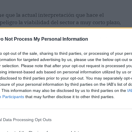
ne que la actual interpretación que hace el
eligro la viabilidad del sector a muy corto plazo,
a cifradas en más de 1.100 millones de euros
dustria transformadora del país, han informado
o Not Process My Personal Information
or medio de una nota.
to opt-out of the sale, sharing to third parties, or processing of your per
Infaoliva (Federación de Industriales de Aceite
formation for targeted advertising by us, please use the below opt-out s
r selection. Please note that after your opt-out request is processed y
nal del AOV con Denominación de Origen,
eing interest-based ads based on personal information utilized by us or
 Anierac (Asociación Nacional de Industriales
disclosed to third parties prior to your opt-out. You may separately opt-
tibles) y Asoliva (Asociación Española de la
losure of your personal information by third parties on the IAB’s list of
s de Oliva y Aceites de Orujo).
. This information may also be disclosed by us to third parties on the
IA
Participants
that may further disclose it to other third parties.
l Data Processing Opt Outs