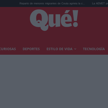
Reparto de menores migrantes de Ceuta agrieta la c...
La AEMET prepara una predic
CURIOSAS
DEPORTES
ESTILO DE VIDA
TECNOLOGÍA