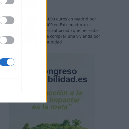
110.000 euros en Madrid por
31.000 en Extremadura: el
dinero ahorrado que necesitas
para comprar una vivienda por
comunidad