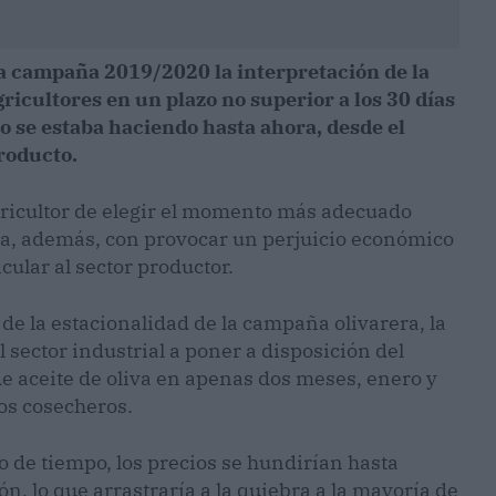
la campaña 2019/2020 la interpretación de la
gricultores en un plazo no superior a los 30 días
o se estaba haciendo hasta ahora, desde el
producto.
gricultor de elegir el momento más adecuado
za, además, con provocar un perjuicio económico
icular al sector productor.
e la estacionalidad de la campaña olivarera, la
al sector industrial a poner a disposición del
e aceite de oliva en apenas dos meses, enero y
los cosecheros.
o de tiempo, los precios se hundirían hasta
ón, lo que arrastraría a la quiebra a la mayoría de