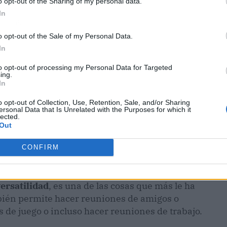
o opt-out of the Sharing of my personal data.
In
ublicidad
o opt-out of the Sale of my Personal Data.
In
to opt-out of processing my Personal Data for Targeted
ing.
In
o opt-out of Collection, Use, Retention, Sale, and/or Sharing
ersonal Data that Is Unrelated with the Purposes for which it
lected.
Out
CONFIRM
ersatilidad
, es una de las cosas que más le ha
ién permite hacer reuniones de amigos o
 de juego o incluso hacer reuniones de trabajo.