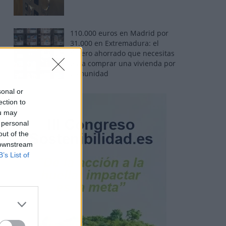
110.000 euros en Madrid por
31.000 en Extremadura: el
dinero ahorrado que necesitas
para comprar una vivienda por
comunidad
sonal or
ection to
ou may
 personal
out of the
 downstream
B’s List of