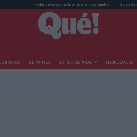
Plantas trepadoras en la terraza: el truco barato ...
Guía para pintar muebles viejos
CURIOSAS
DEPORTES
ESTILO DE VIDA
TECNOLOGÍA