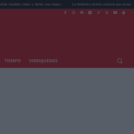
 y darles una segun...
La fantástica bruma corporal que arrasa en Primor ...
Co
TIEMPO
VIDEOJUEGOS