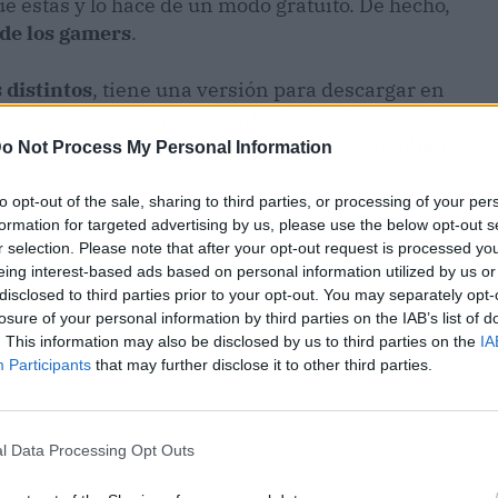
 estas y lo hace de un modo gratuito. De hecho,
 de los gamers
.
 distintos
, tiene una versión para descargar en
puede utilizarse directamente desde el navegador
ante texto, mandar mensajes por voz y también
o Not Process My Personal Information
to opt-out of the sale, sharing to third parties, or processing of your per
formation for targeted advertising by us, please use the below opt-out s
r selection. Please note that after your opt-out request is processed y
eing interest-based ads based on personal information utilized by us or
disclosed to third parties prior to your opt-out. You may separately opt-
losure of your personal information by third parties on the IAB’s list of
. This information may also be disclosed by us to third parties on the
IA
Participants
that may further disclose it to other third parties.
l Data Processing Opt Outs