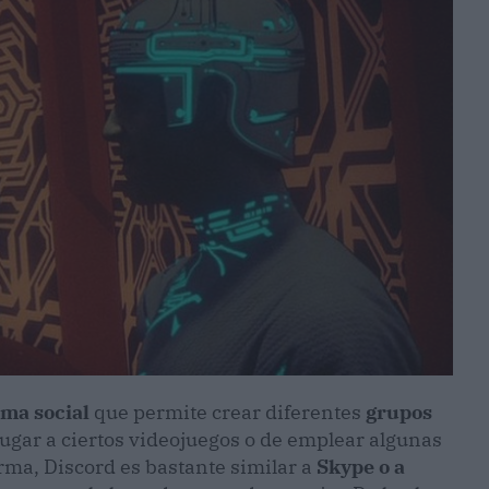
rma social
que permite crear diferentes
grupos
jugar a ciertos videojuegos o de emplear algunas
rma, Discord es bastante similar a
Skype o a