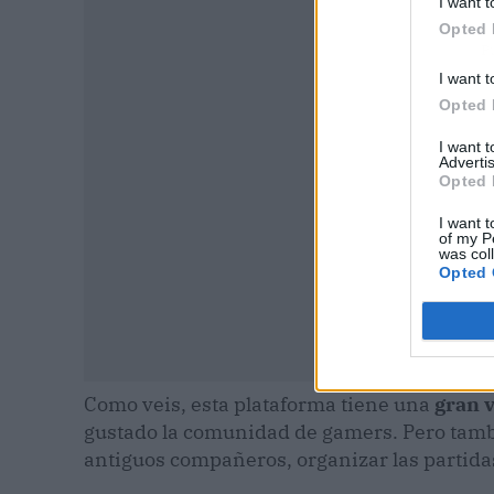
I want t
Opted 
P
I want t
Opted 
I want 
Advertis
Opted 
I want t
of my P
was col
Opted 
Como veis, esta plataforma tiene una
gran v
gustado la comunidad de gamers. Pero tamb
antiguos compañeros, organizar las partidas