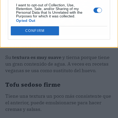
I want to opt-out of Collection, Use,
Retention, Sale, and/or Sharing of my
Personal Data that Is Unrelated with the
Purposes for which it was collected.
Opted Out
CONFIRM
Tofu sedoso
Su
textura es muy suave
y tierna porque tiene
un gran contenido de agua. A veces en recetas
veganas se usa como sustituto del huevo.
Tofu sedoso firme
Tiene una textura un poco más consistente que
el anterior, puede emulsionarse para hacer
cremas y salsas.