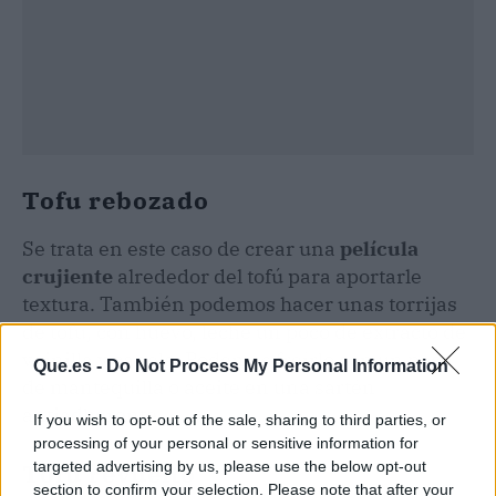
Tofu rebozado
Se trata en este caso de crear una
película
crujiente
alrededor del tofú para aportarle
textura. También podemos hacer unas torrijas
de tofu, con huevo, leche un poco de extracto de
vainilla y canela. Podemos freírlo con un poco
Que.es -
Do Not Process My Personal Information
de mantequilla o aceite en una sartén
antiadherente.
If you wish to opt-out of the sale, sharing to third parties, or
processing of your personal or sensitive information for
targeted advertising by us, please use the below opt-out
Tofu revuelto
section to confirm your selection. Please note that after your