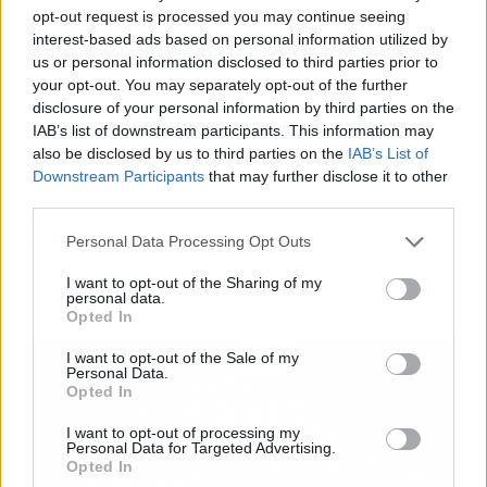
opt-out request is processed you may continue seeing
Podemos añadirle unos
trocitos de tofu a
interest-based ads based on personal information utilized by
cualquier guiso o pisto
que estemos
us or personal information disclosed to third parties prior to
preparando y acompañarlo de una buena dosis
your opt-out. You may separately opt-out of the further
de salsa.
disclosure of your personal information by third parties on the
IAB’s list of downstream participants. This information may
also be disclosed by us to third parties on the
IAB’s List of
Otros modos de consumir el tofu son
en salsa
Downstream Participants
that may further disclose it to other
untable o mousse
, también en forma de
third parties.
albóndigas o hamburguesas e incluso en
estofado acompañado de diferentes verduras
Personal Data Processing Opt Outs
I want to opt-out of the Sharing of my
Algunos tipos:
personal data.
Opted In
I want to opt-out of the Sale of my
Personal Data.
Opted In
I want to opt-out of processing my
Personal Data for Targeted Advertising.
Opted In