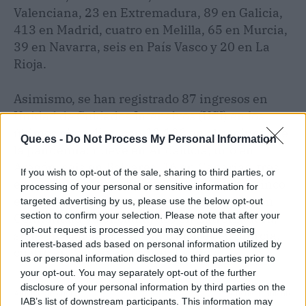
Valenciana, 23 en Extremadura, 89 en Galicia,
413 en Madrid, cuatro en Melilla, 65 en Murcia,
39 en Navarra, seis en País Vasco y 20 en La
Rioja.
Asimismo, se han registrado 87 ingresos en
Unidad de Cuidados Intensivos (UCI) en los
últimos siete días, con 12.138 en el conjunto de
Que.es -
Do Not Process My Personal Information
la pandemia: nueve en Andalucía, uno en
Aragón, seis en Baleares, 16 en Canarias, tres
If you wish to opt-out of the sale, sharing to third parties, or
en Cantabria, dos en Castilla-La Mancha, cinco
processing of your personal or sensitive information for
en Castilla y León, siete en Cataluña, ocho en
targeted advertising by us, please use the below opt-out
section to confirm your selection. Please note that after your
Comunidad Valenciana, dos en Extremadura,
opt-out request is processed you may continue seeing
siete en Galicia, 13 en Madrid, tres en Murcia,
interest-based ads based on personal information utilized by
cuatro en Navarra y uno en La Rioja.
us or personal information disclosed to third parties prior to
your opt-out. You may separately opt-out of the further
disclosure of your personal information by third parties on the
Artículo anterior
Artículo siguiente
IAB’s list of downstream participants. This information may