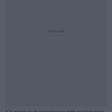
Publicidad
A lo mejor no le conocéis por este nombre pero