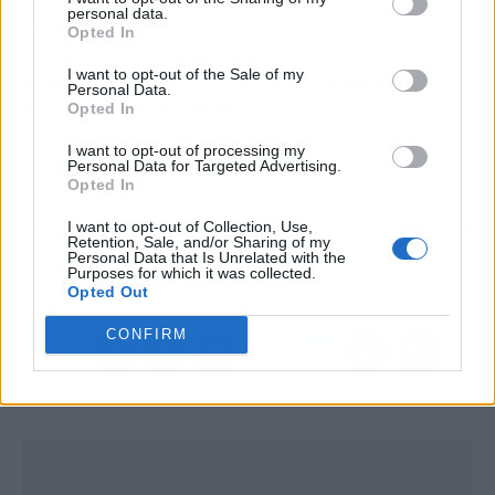
personal data.
forma de expresarnos) y por eso aquí le
Opted In
hacemos un pequeño homenaje y un
I want to opt-out of the Sale of my
llamamiento para que aparezca:
Chicharra,
Personal Data.
¡¡manifiéstate de nuevo!!
Opted In
I want to opt-out of processing my
Personal Data for Targeted Advertising.
Artículo anterior
Artículo siguiente
Opted In
Capturas de Whatsapp a
Diferencias, ventajas y
destinatarios equivocados
desventajas entre las BB
I want to opt-out of Collection, Use,
Retention, Sale, and/or Sharing of my
Cream, CC Cream y DD
Personal Data that Is Unrelated with the
Cream
Purposes for which it was collected.
Opted Out
CONFIRM