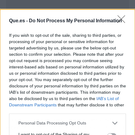
Que.es -
Do Not Process My Personal Information
If you wish to opt-out of the sale, sharing to third parties, or
processing of your personal or sensitive information for
targeted advertising by us, please use the below opt-out
section to confirm your selection. Please note that after your
opt-out request is processed you may continue seeing
Tras su irrupción, el programa 'Al Ataque' se dio
interest-based ads based on personal information utilized by
cuenta de que había descubierto un filón y
us or personal information disclosed to third parties prior to
your opt-out. You may separately opt-out of the further
además de repetir durante algunas semanas el
disclosure of your personal information by third parties on the
pasaje original, mandó a Cárdenas a buscarle y,
IAB’s list of downstream participants. This information may
junto al estadio del Rayo Vallecano,
le hizo una
also be disclosed by us to third parties on the
IAB’s List of
entrevista acompañado de su prima Sole
.
Downstream Participants
that may further disclose it to other
third parties.
Creemos que
Cesáreo fue el primer viral
Personal Data Processing Opt Outs
español
. Su llegada fue anterior a la de Chiquito
de la Calzada (que revolucionó también nuestra
I want to opt-out of the Sharing of my