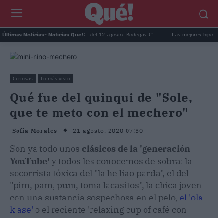
Eclipse solar en Cariñena del 12 agosto: Bodegas C...
Las mejores hipotecas de 
Últimas Noticias
- Noticias Que!:
Curiosas
Lo más visto
Qué fue del quinqui de "Sole,
que te meto con el mechero"
21 agosto, 2020 07:30
Sofía Morales
Son ya todo unos
clásicos de la 'generación
YouTube'
y todos les conocemos de sobra: la
socorrista tóxica del "la he liao parda", el del
"pim, pam, pum, toma lacasitos", la chica joven
con una sustancia sospechosa en el pelo,
el 'ola
k ase'
o el reciente 'relaxing cup of café con