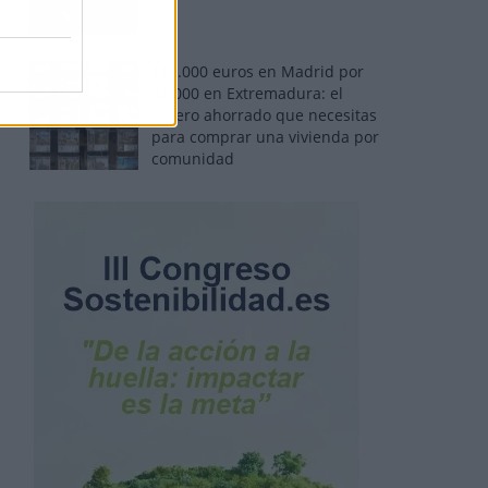
110.000 euros en Madrid por
31.000 en Extremadura: el
dinero ahorrado que necesitas
para comprar una vivienda por
comunidad