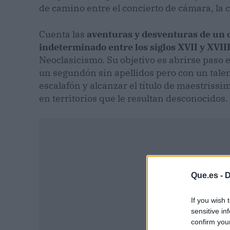
de camino entre el concierto de cámara, la c
Cuenta las
aventuras y desventuras de un 
indeterminado entre los siglos XVII y XVII
Neoclasicismo. Su objetivo es abrirse paso e
un segundón sin apellidos pero con un tale
escalafón y alcanzar el título de maestrissim
en territorios que le resultan desconocidos.
Que.es -
D
If you wish 
sensitive in
confirm you