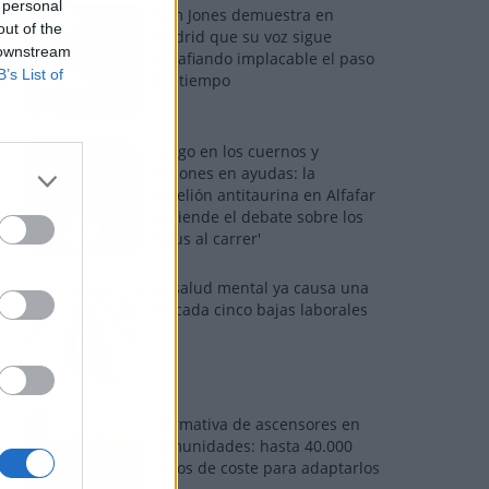
 personal
Tom Jones demuestra en
out of the
Madrid que su voz sigue
 downstream
desafiando implacable el paso
B’s List of
del tiempo
Fuego en los cuernos y
millones en ayudas: la
rebelión antitaurina en Alfafar
enciende el debate sobre los
'bous al carrer'
La salud mental ya causa una
de cada cinco bajas laborales
Normativa de ascensores en
comunidades: hasta 40.000
euros de coste para adaptarlos