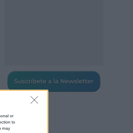
sonal or
Los más vistos
ection to
ou may