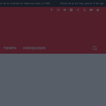
ivienda en Valencia sube a 3.485 ...
Precio de la luz hoy, jueves 6 de agosto: la hora .
TIEMPO
VIDEOJUEGOS