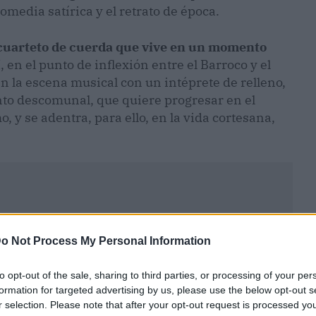
omedia satírica y el retrato de época.
cuarteto de cuerda que vive en un momento
I
, en el punto de inflexión entre el Barroco y el
n la escena musical con un intéprete de relleno,
nto descomunal, que quiere progresar en el
o, y se adentra, para ello, en la vida cortesana,
o Not Process My Personal Information
to opt-out of the sale, sharing to third parties, or processing of your per
formation for targeted advertising by us, please use the below opt-out s
r selection. Please note that after your opt-out request is processed y