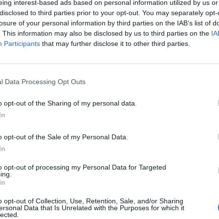
eing interest-based ads based on personal information utilized by us or
disclosed to third parties prior to your opt-out. You may separately opt-
losure of your personal information by third parties on the IAB’s list of
. This information may also be disclosed by us to third parties on the
IA
ublicidad
Participants
that may further disclose it to other third parties.
l Data Processing Opt Outs
o opt-out of the Sharing of my personal data.
In
o opt-out of the Sale of my Personal Data.
In
to opt-out of processing my Personal Data for Targeted
ing.
In
tilístico toma a Bach y a Vivaldi
como
o opt-out of Collection, Use, Retention, Sale, and/or Sharing
eethoven, Sarasate y, cómo no, Niccolo
ersonal Data that Is Unrelated with the Purposes for which it
lected.