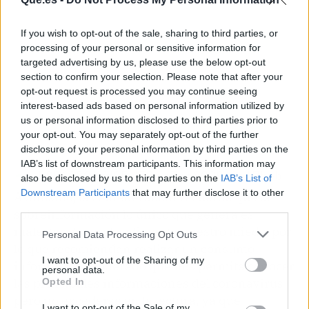
If you wish to opt-out of the sale, sharing to third parties, or
processing of your personal or sensitive information for
targeted advertising by us, please use the below opt-out
section to confirm your selection. Please note that after your
opt-out request is processed you may continue seeing
interest-based ads based on personal information utilized by
us or personal information disclosed to third parties prior to
your opt-out. You may separately opt-out of the further
disclosure of your personal information by third parties on the
IAB’s list of downstream participants. This information may
also be disclosed by us to third parties on the
IAB’s List of
Downstream Participants
that may further disclose it to other
Asimismo, la confederación recuerda que la
third parties.
sobreinformación lo único que genera es
malestar general y alimenta nuestro miedo, por
Personal Data Processing Opt Outs
lo que recomiendan realizar un consumo
I want to opt-out of the Sharing of my
informativo moderado que nos permita conocer
personal data.
las principales informaciones del coronavirus
Opted In
pero no excederse en la lectura, ya que
I want to opt-out of the Sale of my