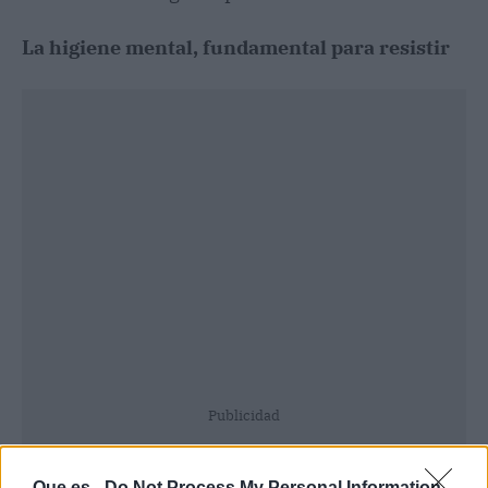
La higiene mental, fundamental para resistir
Publicidad
Que.es -
Do Not Process My Personal Information