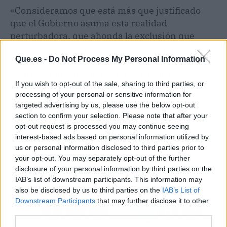
«Consideramos que está más que justificado
que el Gobierno asuma esta realidad
perturbadora, que ahonda la exclusión que
viven muchos segmentos de población en
Que.es -
Do Not Process My Personal Information
nuestro país, y las grandes empresas de
distribución tengan que efectuar entregas
If you wish to opt-out of the sale, sharing to third parties, or
domiciliarias gratuitas y preferenciales a los
processing of your personal or sensitive information for
consumidores vulnerables», recalca el CERMI.
targeted advertising by us, please use the below opt-out
section to confirm your selection. Please note that after your
opt-out request is processed you may continue seeing
Artículo anterior
Artículo siguiente
interest-based ads based on personal information utilized by
Fibrosis quística, la
Las empresas también
us or personal information disclosed to third parties prior to
enfermedad rara de
se convierten en
your opt-out. You may separately opt-out of the further
mayor prevalencia en
‘guerreras’ contra el
disclosure of your personal information by third parties on the
países occidentales
coronavirus
IAB’s list of downstream participants. This information may
also be disclosed by us to third parties on the
IAB’s List of
Downstream Participants
that may further disclose it to other
third parties.