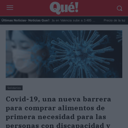
..
El precio de la vivienda en Valencia sube a 3.485 ...
Precio de la luz hoy, jue
Últimas Noticias
- Noticias Que!:
Solidarios
Covid-19, una nueva barrera
para comprar alimentos de
primera necesidad para las
personas con discapacidad y