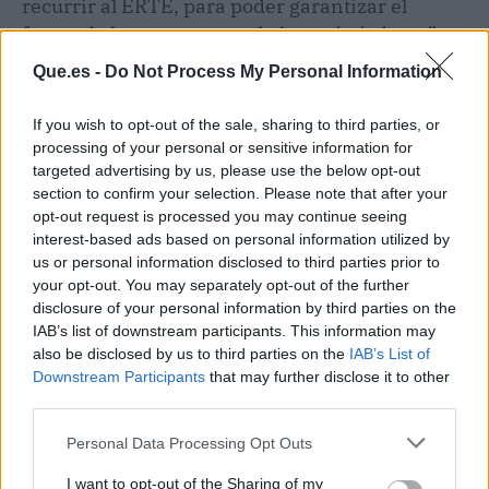
recurrir al ERTE, para poder garantizar el
futuro de las empresas y de los trabajadores”
Que.es -
Do Not Process My Personal Information
Artículo anterior
Artículo siguiente
If you wish to opt-out of the sale, sharing to third parties, or
El Cabildo lanza 28
Abren de nuevo Valle de
processing of your personal or sensitive information for
medidas por 135
la Valduerna tras
targeted advertising by us, please use the below opt-out
millones para servicios
desinfectar el pueblo la
section to confirm your selection. Please note that after your
esenciales, atención a
UME
opt-out request is processed you may continue seeing
personas vulnerable y
interest-based ads based on personal information utilized by
reactivar la economía de
us or personal information disclosed to third parties prior to
Gran Canaria
your opt-out. You may separately opt-out of the further
disclosure of your personal information by third parties on the
IAB’s list of downstream participants. This information may
also be disclosed by us to third parties on the
IAB’s List of
Downstream Participants
that may further disclose it to other
third parties.
Personal Data Processing Opt Outs
I want to opt-out of the Sharing of my