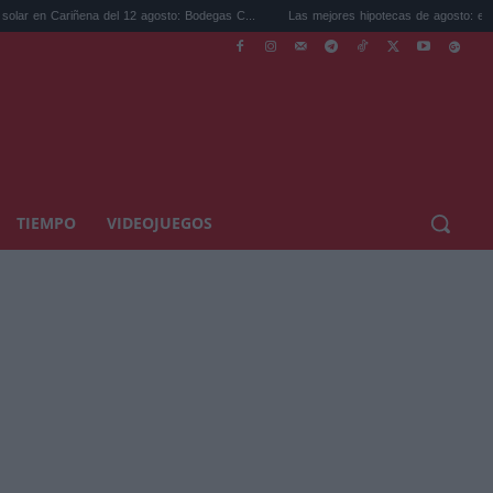
 del 12 agosto: Bodegas C...
Las mejores hipotecas de agosto: el TAE más compet..
TIEMPO
VIDEOJUEGOS