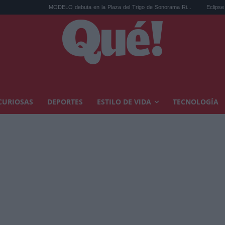
MODELO debuta en la Plaza del Trigo de Sonorama Ri...
Eclipse solar en Cariñena
CURIOSAS
DEPORTES
ESTILO DE VIDA
TECNOLOGÍA