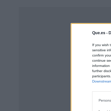
Que.es -
D
If you wish 
sensitive in
confirm you
continue se
information 
further disc
participants
P
Downstream 
Persona