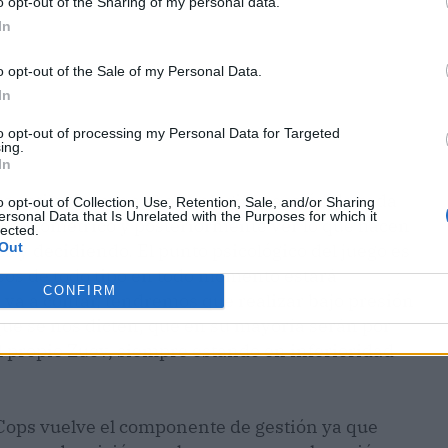
o opt-out of the Sharing of my personal data.
In
o opt-out of the Sale of my Personal Data.
In
to opt-out of processing my Personal Data for Targeted
ing.
In
o estilo Xcom en el que elegir la acción de cada
o opt-out of Collection, Use, Retention, Sale, and/or Sharing
ersonal Data that Is Unrelated with the Purposes for which it
a isométrico y posteriormente ver lo que hacen
lected.
Out
s y decidiendo. El punto psicológico del juego es
rsos de todo tipo en todo momento estará
CONFIRM
 va a contar, tendremos que realizar bajo presión
 que se nos dicten, que en su mayoría serán por
 propio Zuev, siempre estando en inferioridad
 Cops vuelve el componente de gestión ya que