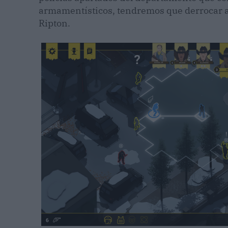
armamentísticos, tendremos que derrocar a e
Ripton.