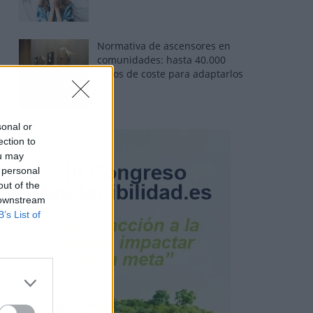
Normativa de ascensores en
comunidades: hasta 40.000
euros de coste para adaptarlos
sonal or
ection to
ou may
 personal
out of the
 downstream
B’s List of