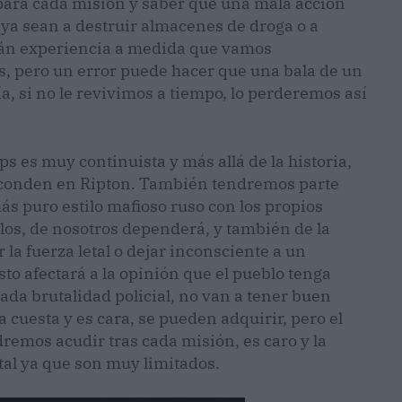
para cada misión y saber que una mala acción
 ya sean a destruir almacenes de droga o a
rán experiencia a medida que vamos
s, pero un error puede hacer que una bala de un
a, si no le revivimos a tiempo, lo perderemos así
ops es muy continuista y más allá de la historia,
sconden en Ripton. También tendremos parte
ás puro estilo mafioso ruso con los propios
llos, de nosotros dependerá, y también de la
 la fuerza letal o dejar inconsciente a un
to afectará a la opinión que el pueblo tenga
da brutalidad policial, no van a tener buen
 cuesta y es cara, se pueden adquirir, pero el
emos acudir tras cada misión, es caro y la
tal ya que son muy limitados.