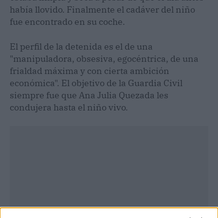
había llovido. Finalmente el cadáver del niño
fue encontrado en su coche.
El perfil de la detenida es el de una
"manipuladora, obsesiva, egocéntrica, de una
frialdad máxima y con cierta ambición
económica". El objetivo de la Guardia Civil
siempre fue que Ana Julia Quezada les
condujera hasta el niño vivo.