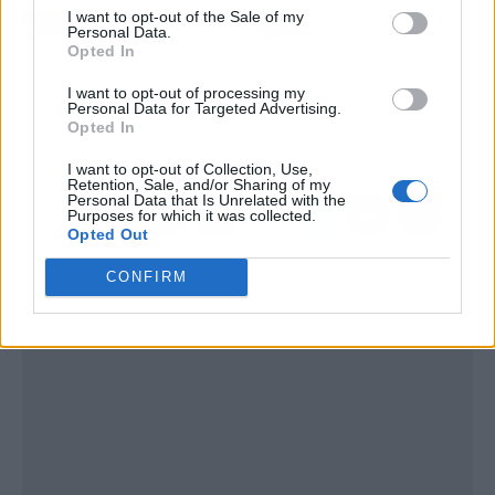
I want to opt-out of the Sale of my
El presidente de
Se desbloquean los
Personal Data.
Canarias se interesa en
viajes del Imserso:
Opted In
Lanzarote por los
¿Cuándo comienzan?
proyectos de la
I want to opt-out of processing my
Personal Data for Targeted Advertising.
Fundación César
Opted In
Manrique
I want to opt-out of Collection, Use,
Retention, Sale, and/or Sharing of my
Personal Data that Is Unrelated with the
Purposes for which it was collected.
Opted Out
CONFIRM