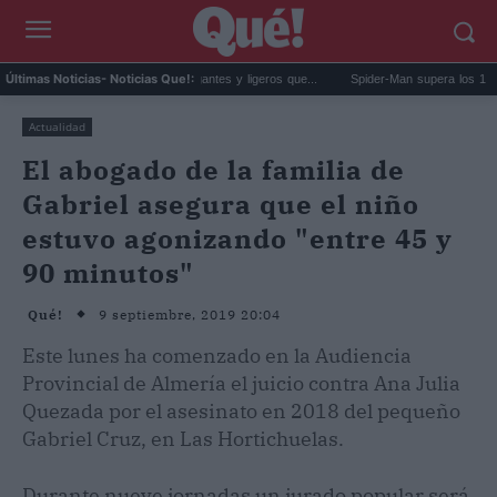
sas Zara: cinco diseños elegantes y ligeros que...
Spider-Man supera los 1.000 millon
Últimas Noticias
- Noticias Que!:
Actualidad
El abogado de la familia de
Gabriel asegura que el niño
estuvo agonizando "entre 45 y
90 minutos"
9 septiembre, 2019 20:04
Qué!
Este lunes ha comenzado en la Audiencia
Provincial de Almería el juicio contra Ana Julia
Quezada por el asesinato en 2018 del pequeño
Gabriel Cruz, en Las Hortichuelas.
Durante nueve jornadas un jurado popular será