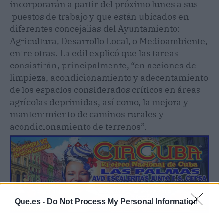
incorporarán a partir del próximo lunes a sus
puestos de trabajo y que están ubicados en
diferentes concejalías del Ayuntamiento:
Agricultura, Desarrollo Local, o Medioambiente,
entre otras. La edil explicó que las tareas
consistirán, principalmente, “en acciones de
limpieza, acondicionamiento y adecentamiento
de los espacios considerados críticos en áreas
agrícolas deprimidas, así como, la mejora y
mantenimiento de caminos rurales y
acondicionamiento de terrenos”.
Que.es -
Do Not Process My Personal Information