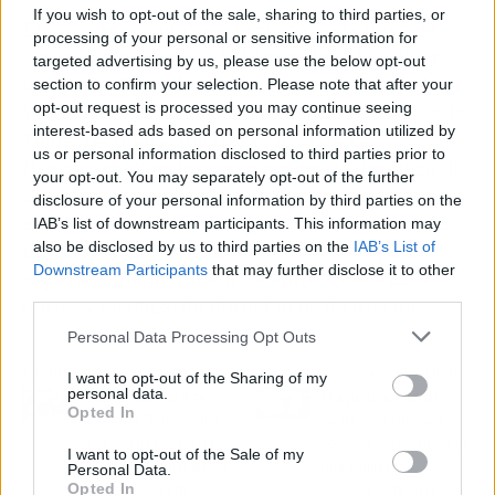
If you wish to opt-out of the sale, sharing to third parties, or
El Programa comprende cuatro grandes ejes:
processing of your personal or sensitive information for
actuación en la finca El Viso y Hoya San Pedro;
targeted advertising by us, please use the below opt-out
trabajos a favor del medioambiente en La Casa
section to confirm your selection. Please note that after your
opt-out request is processed you may continue seeing
Verde, Lomo Calasio y otros espacios rurales de
interest-based ads based on personal information utilized by
Telde; recuperación de la Finca de La
us or personal information disclosed to third parties prior to
Herradura- San José; y proyecto de limpieza de
your opt-out. You may separately opt-out of the further
acondicionamiento y control de las áreas
disclosure of your personal information by third parties on the
agrícolas deprimidas de las zonas de costa del
IAB’s list of downstream participants. This information may
also be disclosed by us to third parties on the
IAB’s List of
municipio. La ficha financiera de este plan
Downstream Participants
that may further disclose it to other
supera el medio millón de euros, 564.422.01
third parties.
euros, y su plazo de duración es de tres meses.
Personal Data Processing Opt Outs
Artículo anterior
Artículo siguiente
I want to opt-out of the Sharing of my
personal data.
Los Centros de Arte,
El Ayuntamiento de
Opted In
Cultura y Turismo del
Santa María de Guía
Cabildo de Lanzarote
contrata los servicios de
I want to opt-out of the Sale of my
dejarán de litigar en los
una empresa
Personal Data.
Opted In
juzgados contra sus
especializada en el