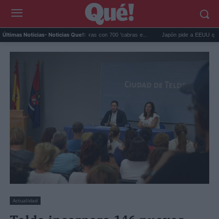
lápagos eliminó 140.000 cabras con 700 'cabras e...
Japón pide a EEUU que deje de
Últimas Noticias
- Noticias Que!:
Actualidad