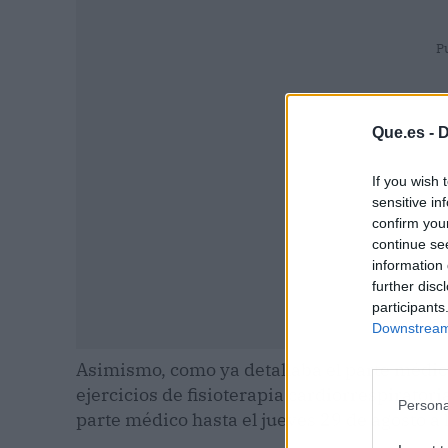
P
Que.es -
D
If you wish 
sensitive in
confirm you
continue se
information 
further disc
participants
Downstream 
Asimismo, como ya detallaba el parte médico
ejercicios de fisioterapia cardiorrespirator
Persona
parte médico hasta el jueves 29 de agosto a 