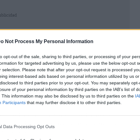
ublicidad
o Not Process My Personal Information
to opt-out of the sale, sharing to third parties, or processing of your per
formation for targeted advertising by us, please use the below opt-out s
r selection. Please note that after your opt-out request is processed y
eing interest-based ads based on personal information utilized by us or
disclosed to third parties prior to your opt-out. You may separately opt-
losure of your personal information by third parties on the IAB’s list of
. This information may also be disclosed by us to third parties on the
IA
Participants
that may further disclose it to other third parties.
 anterior, don Juan Carlos también realiza los
ia. El Hospital ha asegurado que no habrá otro
l Data Processing Opt Outs
las 12 horas.