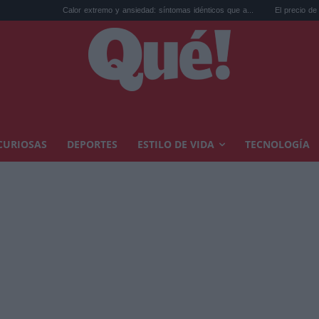
Calor extremo y ansiedad: síntomas idénticos que a...
El precio de la vivienda en V
CURIOSAS
DEPORTES
ESTILO DE VIDA
TECNOLOGÍA