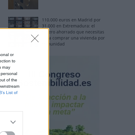
110.000 euros en Madrid por
31.000 en Extremadura: el
dinero ahorrado que necesitas
para comprar una vivienda por
comunidad
sonal or
ection to
ou may
 personal
out of the
 downstream
B’s List of