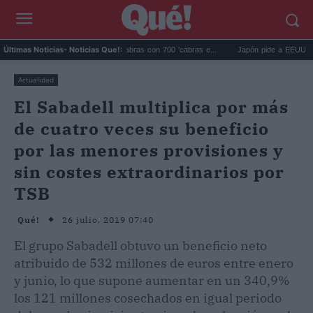
alápagos eliminó 140.000 cabras con 700 'cabras e...
Japón pide a EEUU que deje d
Últimas Noticias
- Noticias Que!:
Actualidad
El Sabadell multiplica por más
de cuatro veces su beneficio
por las menores provisiones y
sin costes extraordinarios por
TSB
26 julio, 2019 07:40
Qué!
El grupo Sabadell obtuvo un beneficio neto
atribuido de 532 millones de euros entre enero
y junio, lo que supone aumentar en un 340,9%
los 121 millones cosechados en igual periodo