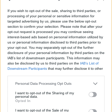
El aumento del 10,9% en los ingresos por
If you wish to opt-out of the sale, sharing to third parties, or
processing of your personal or sensitive information for
comisiones netas permitió mitigar dicha
targeted advertising by us, please use the below opt-out
reducción y que el conjunto de los ingresos
section to confirm your selection. Please note that after your
originados por el negocio bancario creciesen
opt-out request is processed you may continue seeing
un 2,0% -comisiones y margen financiero-, con
interest-based ads based on personal information utilized by
una clara una aceleración en los últimos meses
us or personal information disclosed to third parties prior to
your opt-out. You may separately opt-out of the further
ya que se incrementó un 6% en el segundo
disclosure of your personal information by third parties on the
trimestre.
IAB’s list of downstream participants. This information may
also be disclosed by us to third parties on the
IAB’s List of
En la parte baja la cuenta encaja una partida de
Downstream Participants
that may further disclose it to other
costes de 1.567 millones de euros, que se
third parties.
reduce un 5,4% interanual y permite así al
Personal Data Processing Opt Outs
banco situar su ratio de eficiencia en el 54,7%.
Por su parte, la factura en dotaciones y
I want to opt-out of the Sharing of my
personal data.
deterioros se reduce en el periodo desde los
Opted In
806 millones del primer semestre de 2018
I want to opt-out of the Sale of my
cuando realizó un esfuerzo superior para