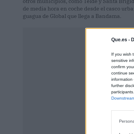
otros municipios, como Telde y Santa Brígid
de media hora en coche desde el casco urbano
guagua de Global que llega a Bandama.
Que.es -
D
If you wish 
sensitive in
confirm you
continue se
information 
further disc
participants
Downstream 
P
Persona