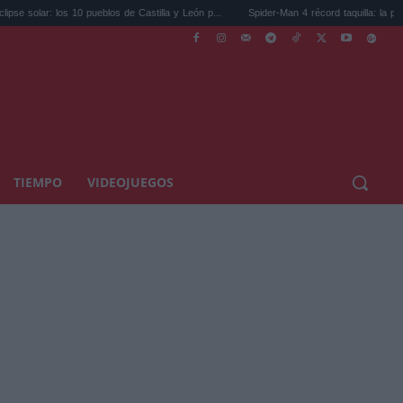
 pueblos de Castilla y León p...
Spider-Man 4 récord taquilla: la primera en supera...
TIEMPO
VIDEOJUEGOS