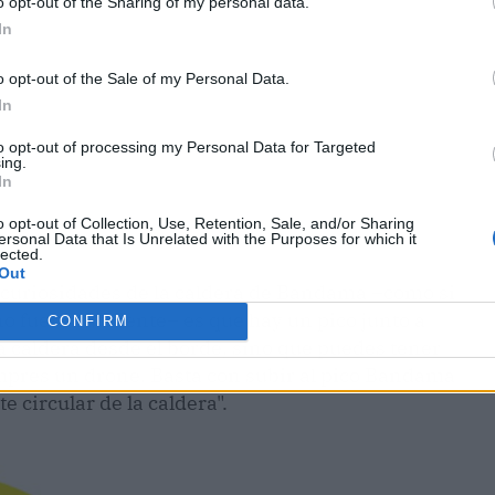
o opt-out of the Sharing of my personal data.
In
o opt-out of the Sale of my Personal Data.
In
to opt-out of processing my Personal Data for Targeted
ing.
In
o opt-out of Collection, Use, Retention, Sale, and/or Sharing
ersonal Data that Is Unrelated with the Purposes for which it
lected.
Out
s curiosidades de la caldera de Bandama –como si
o fuera suficiente– es que hay un pico junto a
CONFIRM
 la caldera desde el borde, sino que puedes tener
mpres un drone. Basta con subir al pico Bandama
e circular de la caldera".