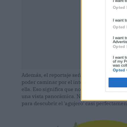
I want t
Opted 
I want t
Opted 
I want 
Advertis
Opted 
I want t
of my P
was col
Opted 
Además, el reportaje señala que "una de la
poder caminar por el interior de un volcán n
ella. Eso significa que no solo se puede ver
una vista panorámica. No hace falta que co
para descubrir el 'agujero' casi perfectament