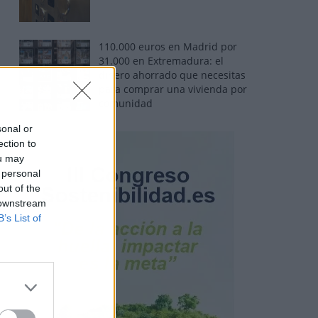
110.000 euros en Madrid por
31.000 en Extremadura: el
dinero ahorrado que necesitas
para comprar una vivienda por
comunidad
sonal or
ection to
ou may
 personal
out of the
 downstream
B’s List of