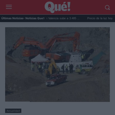
El precio de la vivienda en Valencia sube a 3.485 ...
Precio de la luz hoy, jueves 6
Últimas Noticias
- Noticias Que!:
Actualidad