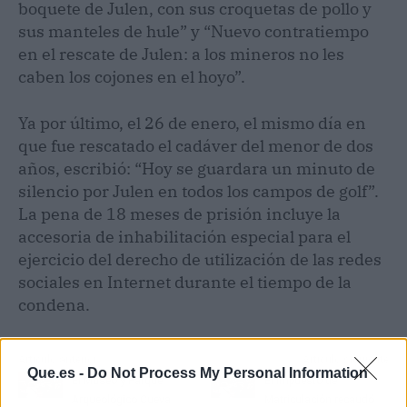
boquete de Julen, con sus croquetas de pollo y
sus manteles de hule” y “Nuevo contratiempo
en el rescate de Julen: a los mineros no les
caben los cojones en el hoyo”.
Ya por último, el 26 de enero, el mismo día en
que fue rescatado el cadáver del menor de dos
años, escribió: “Hoy se guardara un minuto de
silencio por Julen en todos los campos de golf”.
La pena de 18 meses de prisión incluye la
accesoria de inhabilitación especial para el
ejercicio del derecho de utilización de las redes
sociales en Internet durante el tiempo de la
condena.
Artículo anterior
Artículo siguiente
Que.es -
Do Not Process My Personal Information
El Museo y Parque
El Impuesto de
Arqueológico Cueva
Matriculación recaudó