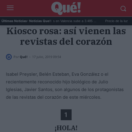
..
El precio de la vivienda en Valencia sube a 3.485 ...
Precio de la luz hoy, jue
Últimas Noticias
- Noticias Que!:
Kiosco rosa: así vienen las
revistas del corazón
-
Por
Qué!
17 julio, 2019 09:54
Isabel Preysler, Belén Esteban, Eva González o el
recientemente reconocido hijo biológico de Julio
Iglesias, Javier Santos, son algunos de los protagonistas
de las revistas del corazón de este miércoles.
1
¡HOLA!