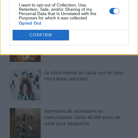
voz sigue desafiando implacable el paso
I want to opt-out of Collection, Use,
del tiempo
Retention, Sale, and/or Sharing of my
Personal Data that Is Unrelated with the
Purposes for which it was collected.
Opted Out
Fuego en los cuernos y millones en
CONFIRM
ayudas: la rebelión antitaurina en Alfafar
enciende el debate sobre los 'bous al
carrer'
La salud mental ya causa una de cada
cinco bajas laborales
Normativa de ascensores en
comunidades: hasta 40.000 euros de
coste para adaptarlos