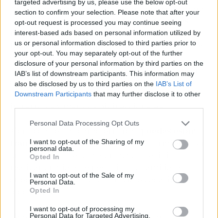
targeted advertising by us, please use the below opt-out
No cabe duda que todos buscan seguridad para
section to confirm your selection. Please note that after your
su patrimonio y su familia,
para lograrlo es
opt-out request is processed you may continue seeing
necesario tener una
inversión
que ofrezca
interest-based ads based on personal information utilized by
us or personal information disclosed to third parties prior to
todas las herramientas posibles
para hacer de
your opt-out. You may separately opt-out of the further
esta seguridad algo real. Los sistemas de
disclosure of your personal information by third parties on the
seguridad con alarmas cuentan con una central
IAB’s list of downstream participants. This information may
con tecnología anti inhibición y antisabotaje.
also be disclosed by us to third parties on the
IAB’s List of
Además, tienen video detectores, detectores
Downstream Participants
that may further disclose it to other
third parties.
infrarrojos y mandos bidireccionales.
Personal Data Processing Opt Outs
Con todas estas características
puedes estar
tranquilo
, indistintamente estés durmiendo en
I want to opt-out of the Sharing of my
personal data.
la comodidad de tu hogar, hayas decidido
Opted In
realizar un viaje de negocios, tu familia se
I want to opt-out of the Sale of my
quede sola, o que hagas un viaje vacacional
Personal Data.
todos juntos.
Opted In
I want to opt-out of processing my
Además, los nuevos sistemas de alarma
Personal Data for Targeted Advertising.