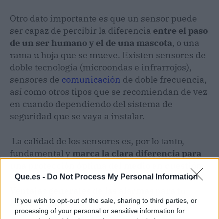
Otro dato importante es que un sensor puede
ser capaz de percibir la diferencia
entre el paso
de un ser humano y el de una mascota
, o una
rama u hoja que se mueve. Existen sensores de
doble tecnología (microondas e infrarrojos),
sensores de
comunicación
de doble frecuencia,
así como otros tipos que se recomiendan de vez
en cuando dependiendo del sistema de
seguridad que se vaya a instalar.
La calidad de los sensores es, por lo tanto,
fundamental y
marca la clara diferencia para
una protección óptima del medio en cuestión
.
Que.es -
Do Not Process My Personal Information
Ventajas generales de las alarmas para tu
If you wish to opt-out of the sale, sharing to third parties, or
hogar o negocio
processing of your personal or sensitive information for