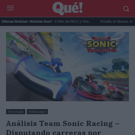
nnor será Cíclope en los X-Men del MCU y Hea...
Rosalía en Buenos Aires: detiene el 
Últimas Noticias
- Noticias Que!:
Tecnología
Videojuegos
Análisis Team Sonic Racing –
Disputando carreras por