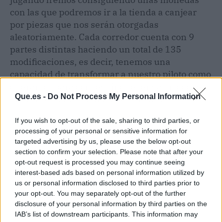
con las que podremos ir a la tienda a canjear
por piezas que nos serán otorgadas
aleatoriamente. Cada corredor cuenta con 9
partes distintas haciendo un total de 135
modificaciones, es decir, tenemos una
capacidad de transformar a nuestro piloto como
queramos para conseguir que tenga un coche
Que.es -
Do Not Process My Personal Information
diferente y unas habilidades distintas.
If you wish to opt-out of the sale, sharing to third parties, or
processing of your personal or sensitive information for
targeted advertising by us, please use the below opt-out
section to confirm your selection. Please note that after your
opt-out request is processed you may continue seeing
interest-based ads based on personal information utilized by
us or personal information disclosed to third parties prior to
your opt-out. You may separately opt-out of the further
disclosure of your personal information by third parties on the
IAB’s list of downstream participants. This information may