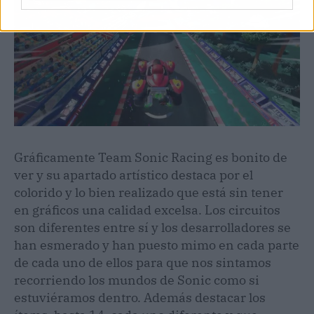
Gráficamente Team Sonic Racing es bonito de
ver y su apartado artístico destaca por el
colorido y lo bien realizado que está sin tener
en gráficos una calidad excelsa. Los circuitos
son diferentes entre sí y los desarrolladores se
han esmerado y han puesto mimo en cada parte
de cada uno de ellos para que nos sintamos
recorriendo los mundos de Sonic como si
estuviéramos dentro. Además destacar los