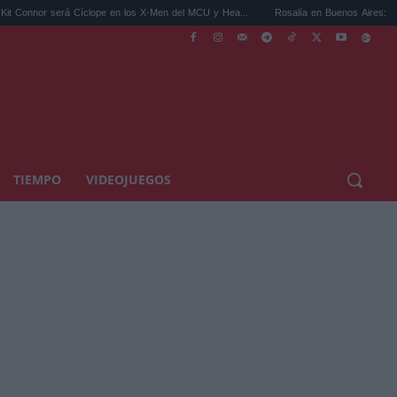
íclope en los X-Men del MCU y Hea...
Rosalía en Buenos Aires: detiene el tráfico y s
TIEMPO
VIDEOJUEGOS