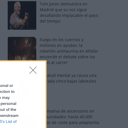
Tom Jones demuestra en
Madrid que su voz sigue
desafiando implacable el paso
del tiempo
Fuego en los cuernos y
millones en ayudas: la
rebelión antitaurina en Alfafar
enciende el debate sobre los
'bous al carrer'
La salud mental ya causa una
de cada cinco bajas laborales
sonal or
ection to
ou may
 personal
out of the
Normativa de ascensores en
 downstream
comunidades: hasta 40.000
B’s List of
euros de coste para adaptarlos