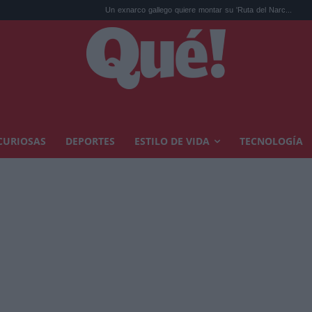
Un exnarco gallego quiere montar su 'Ruta del Narc...
Kit Connor será C
CURIOSAS
DEPORTES
ESTILO DE VIDA
TECNOLOGÍA