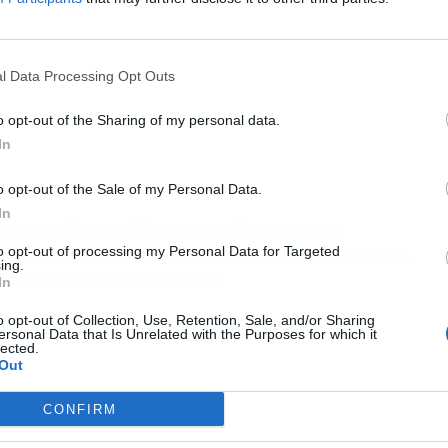
l Data Processing Opt Outs
o opt-out of the Sharing of my personal data.
In
o opt-out of the Sale of my Personal Data.
In
ama el niño, ha sido reconocido ahora por
 Fernando Grande-Marlaska, le ha condecorado con
to opt-out of processing my Personal Data for Targeted
ing.
to de Protección Civil 2018.
In
o opt-out of Collection, Use, Retention, Sale, and/or Sharing
ersonal Data that Is Unrelated with the Purposes for which it
lected.
Out
CONFIRM