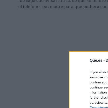
fue capaz de avisar al 112 de que su madre e
el teléfono a su madre para que pudiera cont
Que.es -
D
If you wish 
sensitive in
confirm you
continue se
information 
further disc
participants
Downstream 