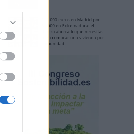
110.000 euros en Madrid por
31.000 en Extremadura: el
dinero ahorrado que necesitas
para comprar una vivienda por
comunidad