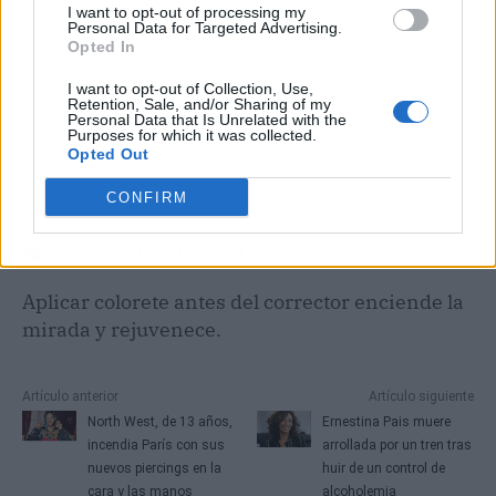
I want to opt-out of processing my
Personal Data for Targeted Advertising.
Opted In
I want to opt-out of Collection, Use,
Retention, Sale, and/or Sharing of my
Personal Data that Is Unrelated with the
Purposes for which it was collected.
Opted Out
CONFIRM
🧠 Para soltarlo en la cena
Aplicar colorete antes del corrector enciende la
mirada y rejuvenece.
Artículo anterior
Artículo siguiente
North West, de 13 años,
Ernestina Pais muere
incendia París con sus
arrollada por un tren tras
nuevos piercings en la
huir de un control de
cara y las manos
alcoholemia