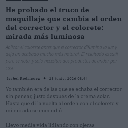
He probado el truco de
maquillaje que cambia el orden
del corrector y el colorete:
mirada más luminosa
Aplicar el colorete antes que el corrector difumina la luz y
deja un acabado mucho más natural. El resultado es sutil
pero se nota, y solo necesitas dos productos de andar por
casa.
28 junio, 2026 08:44
Isabel Rodríguez
Yo también era de las que se echaba el corrector
sin pensar, justo después de la crema solar.
Hasta que di la vuelta al orden con el colorete y
mi mirada se encendió.
Llevo media vida lidiando con ojeras