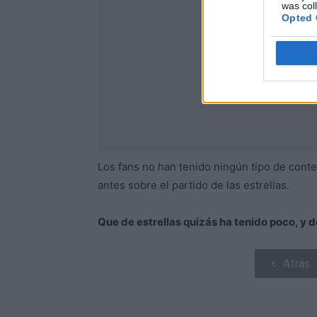
was col
Opted 
Los fans no han tenido ningún tipo de cont
antes sobre el partido de las estrellas.
Que de estrellas quizás ha tenido poco, y de
Atrás