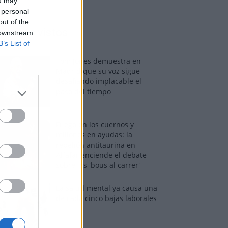
ou may
 personal
out of the
os más vistos
 downstream
B’s List of
Tom Jones demuestra en
Madrid que su voz sigue
desafiando implacable el
paso del tiempo
Fuego en los cuernos y
millones en ayudas: la
rebelión antitaurina en
Alfafar enciende el debate
sobre los 'bous al carrer'
La salud mental ya causa una
de cada cinco bajas laborales