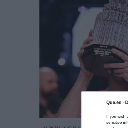
Que.es -
D
If you wish 
sensitive in
Una de las contras que le ha estado cayendo