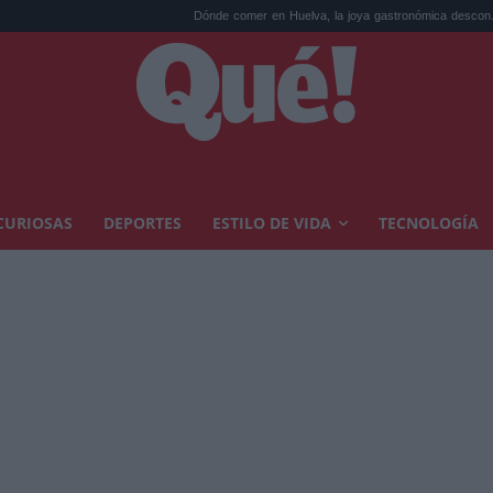
Dónde comer en Huelva, la joya gastronómica descon...
Dis
CURIOSAS
DEPORTES
ESTILO DE VIDA
TECNOLOGÍA