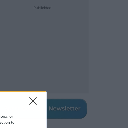
Publicidad
sonal or
ection to