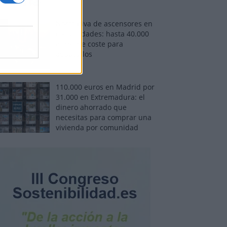
Normativa de ascensores en
comunidades: hasta 40.000
euros de coste para
adaptarlos
110.000 euros en Madrid por
31.000 en Extremadura: el
dinero ahorrado que
necesitas para comprar una
vivienda por comunidad