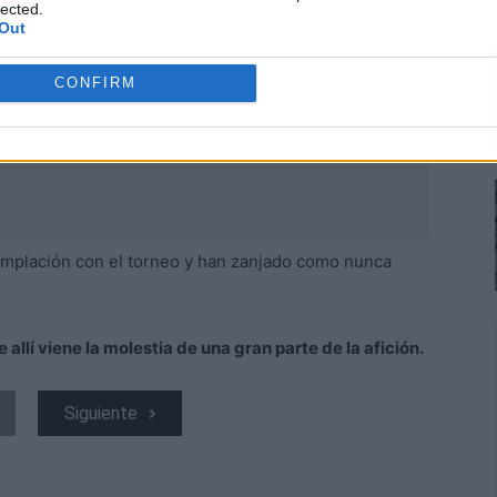
lected.
Out
CONFIRM
emplación con el torneo y han zanjado como nunca
 allí viene la molestia de una gran parte de la afición.
Siguiente