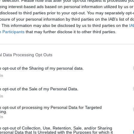
r selection. Please note that after your opt-out request is processed y
eing interest-based ads based on personal information utilized by us or
n haciendo es retroceder una barbaridad.
disclosed to third parties prior to your opt-out. You may separately opt-
L
losure of your personal information by third parties on the IAB’s list of
. This information may also be disclosed by us to third parties on the
IA
Participants
that may further disclose it to other third parties.
l Data Processing Opt Outs
o opt-out of the Sharing of my personal data.
In
o opt-out of the Sale of my Personal Data.
In
to opt-out of processing my Personal Data for Targeted
Publicidad
ing.
In
o opt-out of Collection, Use, Retention, Sale, and/or Sharing
ersonal Data that Is Unrelated with the Purposes for which it