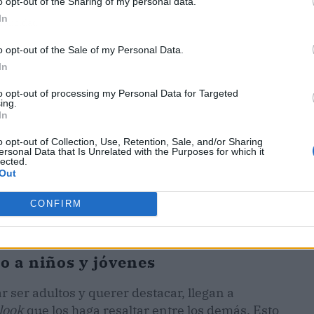
o opt-out of the Sharing of my personal data.
In
ublicidad
o opt-out of the Sale of my Personal Data.
In
to opt-out of processing my Personal Data for Targeted
ing.
In
o opt-out of Collection, Use, Retention, Sale, and/or Sharing
ersonal Data that Is Unrelated with the Purposes for which it
lected.
Out
CONFIRM
o a niños y jóvenes
r ser adultos y querer destacar, llegan a
look
que los haga resaltar entre los demás. Esto