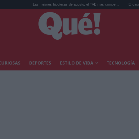
Las mejores hipotecas de agosto: el TAE más compet...
El caso Perez Hilton: 
CURIOSAS
DEPORTES
ESTILO DE VIDA
TECNOLOGÍA