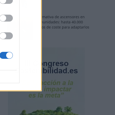
Normativa de ascensores en
comunidades: hasta 40.000
euros de coste para adaptarlos