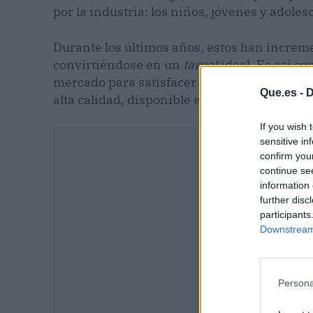
por la industria: los niños, jóvenes y adoles
Durante los últimos años, estos han increm
convirtiéndose en un
target
ideal. Es así co
mercado para satisfacer específicamente s
Que.es -
D
alta calidad, disponible en sitios especiali
If you wish 
sensitive in
confirm you
continue se
information 
further disc
participants
Downstream 
Persona