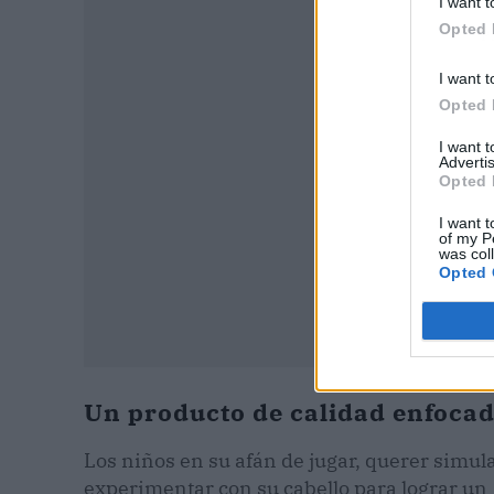
I want t
Opted 
P
I want t
Opted 
I want 
Advertis
Opted 
I want t
of my P
was col
Opted 
Un producto de calidad enfocad
Los niños en su afán de jugar, querer simula
experimentar con su cabello para lograr un