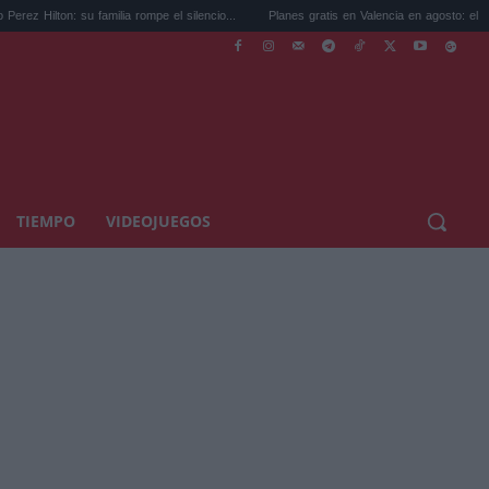
su familia rompe el silencio...
Planes gratis en Valencia en agosto: el Centre del...
TIEMPO
VIDEOJUEGOS