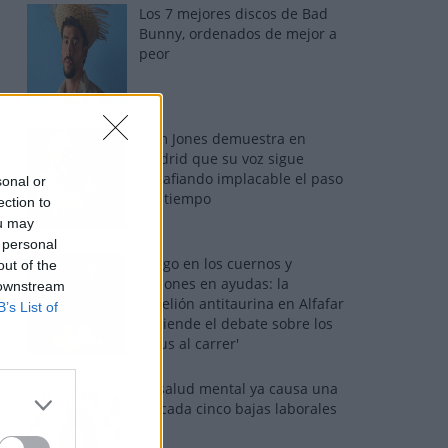
Los 7 mejores discos de Bad
Bunny, ordenados de mejor a
peor
Tom Jones demuestra en
Madrid que su voz sigue
desafiando implacable el paso
sonal or
del tiempo
ection to
ou may
 personal
Fuego en los cuernos y
out of the
millones en ayudas: la
 downstream
rebelión antitaurina en Alfafar
B’s List of
enciende el debate sobre los
'bous al carrer'
La salud mental ya causa una
de cada cinco bajas laborales