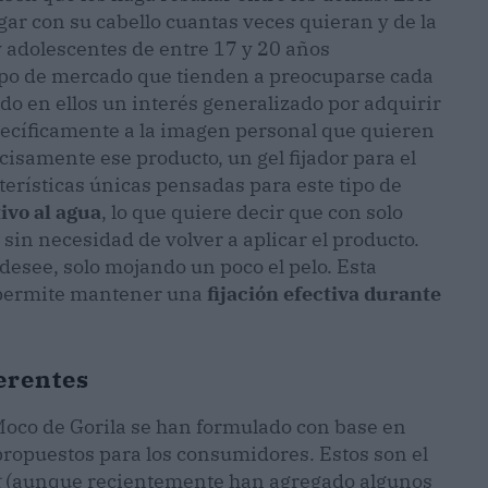
ugar con su cabello cuantas veces quieran y de la
y adolescentes de entre 17 y 20 años
po de mercado que tienden a preocuparse cada
do en ellos un interés generalizado por adquirir
pecíficamente a la imagen personal que quieren
ecisamente ese producto, un gel fijador para el
terísticas únicas pensadas para este tipo de
tivo al agua
, lo que quiere decir que con solo
 sin necesidad de volver a aplicar el producto.
esee, solo mojando un poco el pelo. Esta
y permite mantener una
fijación efectiva durante
ferentes
 Moco de Gorila se han formulado con base en
 propuestos para los consumidores. Estos son el
k
(aunque recientemente han agregado algunos