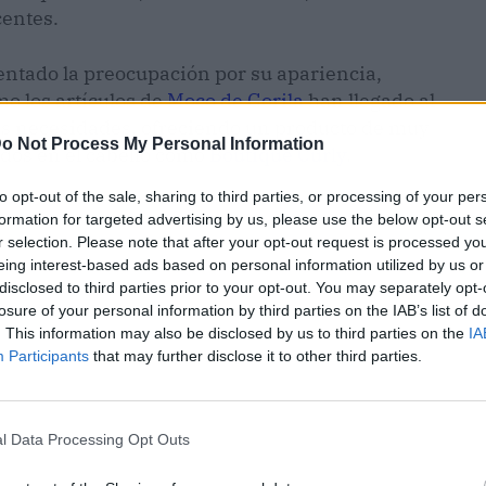
centes.
entado la preocupación por su apariencia,
mo los artículos de
Moco de Gorila
han llegado al
us necesidades, ofreciendo un producto de muy
o Not Process My Personal Information
zados en el cabello como
Boutique Curly
.
to opt-out of the sale, sharing to third parties, or processing of your per
formation for targeted advertising by us, please use the below opt-out s
r selection. Please note that after your opt-out request is processed y
eing interest-based ads based on personal information utilized by us or
disclosed to third parties prior to your opt-out. You may separately opt-
losure of your personal information by third parties on the IAB’s list of
. This information may also be disclosed by us to third parties on the
IA
Participants
that may further disclose it to other third parties.
l Data Processing Opt Outs